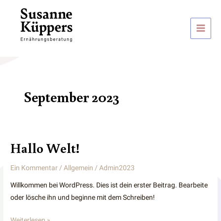
Zum
Inhalt
springen
Main
Men
September 2023
Hallo Welt!
Ein Kommentar
/
Allgemein
/
Admin2023
Willkommen bei WordPress. Dies ist dein erster Beitrag. Bearbeite
oder lösche ihn und beginne mit dem Schreiben!
Hallo
Weiterlesen »