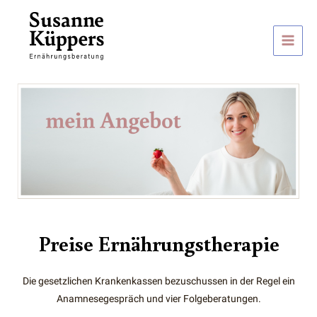
Zum
Inhalt
springen
Main
Men
Preise
Ernährungstherapie
Die gesetzlichen Krankenkassen bezuschussen in der Regel ein
Anamnesegespräch und vier Folgeberatungen.