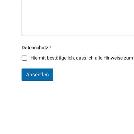
Datenschutz
*
Hiermit bestätige ich, dass ich alle Hinweise 
Absenden
A
l
t
e
r
n
a